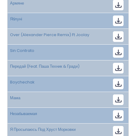
Армяне
Яблуні
Over (Alexander Pierce Remix) Ft Joolay
Sin Contrato
Передай (Feat. Паша Техник & Гради)
Boychechak
Мама
Незабываемая
Я Просыпаюсь Под Хруст Морковки