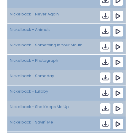
Nickelback - Never Again
Nickelback - Animals
Nickelback - Something In Your Mouth
Nickelback - Photograph
Nickelback - Someday
Nickelback - Lullaby
Nickelback - She Keeps Me Up
Nickelback - Savin' Me