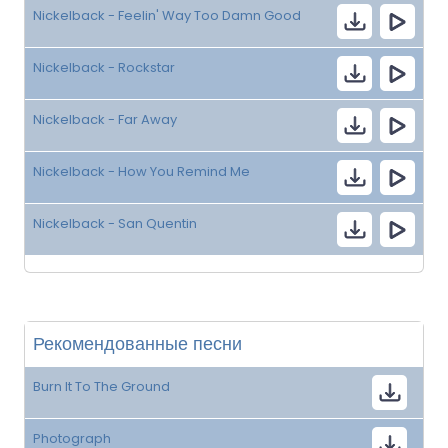
Nickelback - Feelin' Way Too Damn Good
Nickelback - Rockstar
Nickelback - Far Away
Nickelback - How You Remind Me
Nickelback - San Quentin
Рекомендованные песни
Burn It To The Ground
Photograph