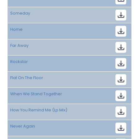
Someday
Home
Far Away
Rockstar
Flat On The Floor
When We Stand Together
How You Remind Me (Lp Mix)
Never Again